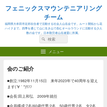
フェニックスマウンテニアリング
チーム
福岡県大牟田市近郊在住者で活動する社会人山岳会です。ルート開拓から花
ハイクまで。四季を通じて山に生き山で呑むオールラウンドに活動する少人
数の会です。日本勤労者山岳連盟に所属。
検
検
索:
索
メニュー
会のご紹介
■創立:1982年11月15日 来年2023年で40周年を迎え
ます(´∀｀*)ｳﾌﾌ
■会長:田上和弘 2009年就任
■会員構成:7名(60歳代男:2名 50歳代男:2名、女2名、