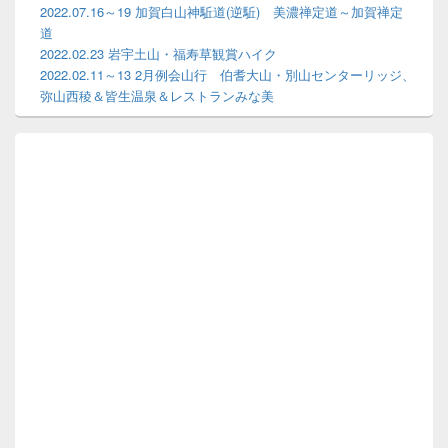
イ
2022.07.16～19 加賀白山神駈道(逆駈) 美濃禅定道～加賀禅定
ド
道
バ
2022.02.23 岩宇土山・福寿草観賞ハイク
ー
2022.02.11～13 2月例会山行 伯耆大山・別山センターリッジ、
ウ
弥山西稜＆皆生温泉＆レストランみな美
ィ
ジ
ェ
ッ
ト
エ
リ
ア