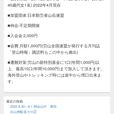
40歳代女1名) 2022年4月現在
■加盟団体:日本勤労者山岳連盟
■例会:不定期開催
■入会金:2,000円
■会費:月額1,000円(労山全国連盟が発行する月刊誌
「登山時報」購読料もこの中から拠出)
■遭難対策:労山の新特別基金に1口(年間1,000円)以
上、最高10口(年間10,000円)まで加入して頂きます。
海外登山やトレッキング時には途中から増口出来ま
す。
メ
最近の投稿
イ
2022.8.30～9.1 例会山行 剱岳
ン
白山神駈道その②
サ