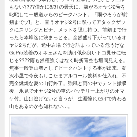
もない????僅かに8/31の曇天に、嫌がるオヤジ2号を
叱咤して一般道からのピークハント。「雨やろうが!前
剱までゾ!」と、宣うオヤジ2号に黙ってアタックザッ
クにスリングとビナ、メットを隠し持つ。前剱まで行
ったら本峰迄に決まっとる。全然盛り下がっているオ
ヤジ2号だが、途中岩場で行き詰まっている危うげな
GoPro装着のオネェさんを助け俄然良いトコ見せに転
じる????雨も然程強くはなく時折青空も垣間見える。
無事一般登山者としてピークハントする事が出来、剱
沢小屋で今夜もしこたまアルコール飲料を仕入れ、不
完全燃焼な夏の山行終了。強風と雨の中でテント撤収
後、氷見でオヤジ2号の車のバッテリー上がりのオマ
ケ付。山は逃げないと言うが、生涯憧れだけで終わる
山もあるのかも知れない…。