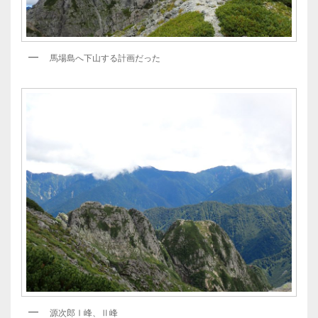
馬場島へ下山する計画だった
源次郎Ⅰ峰、Ⅱ峰