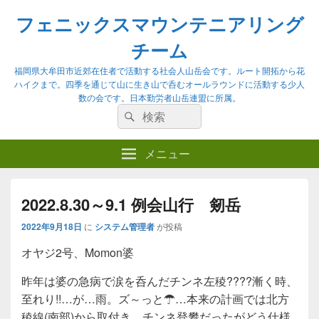
フェニックスマウンテニアリング
チーム
福岡県大牟田市近郊在住者で活動する社会人山岳会です。ルート開拓から花
ハイクまで。四季を通じて山に生き山で呑むオールラウンドに活動する少人
数の会です。日本勤労者山岳連盟に所属。
検
検
索:
索
メニュー
2022.8.30～9.1 例会山行 剱岳
2022年9月18日
に
システム管理者
が投稿
オヤジ2号、Momon婆
昨年は婆の急病で涙を呑んだチンネ左稜????漸く時、
至れり!!…が…雨。ズ～っと☂…本来の計画では北方
稜線(南部)から取付き、チンネ登攀だったがどう仕様