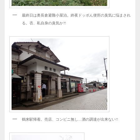
最終日は奥長倉避難小屋泊。終夜ドッポん便所の臭気に悩まされ
る。否、私自身の臭気か?!
鶴来駅帰着。売店、コンビニ無し…酒の調達が出来ない!!