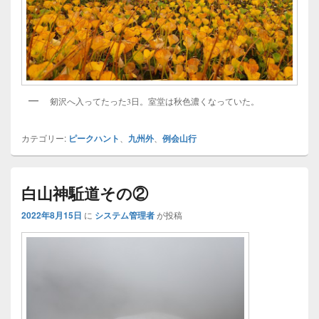
剱沢へ入ってたった3日。室堂は秋色濃くなっていた。
カテゴリー:
ピークハント
、
九州外
、
例会山行
白山神駈道その②
2022年8月15日
に
システム管理者
が投稿