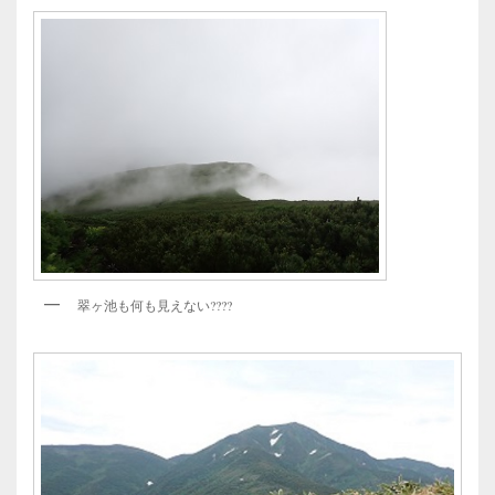
翠ヶ池も何も見えない????