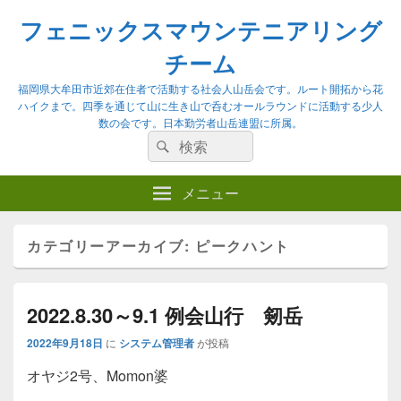
フェニックスマウンテニアリング
チーム
福岡県大牟田市近郊在住者で活動する社会人山岳会です。ルート開拓から花
ハイクまで。四季を通じて山に生き山で呑むオールラウンドに活動する少人
数の会です。日本勤労者山岳連盟に所属。
検
検
索:
索
メニュー
カテゴリーアーカイブ:
ピークハント
2022.8.30～9.1 例会山行 剱岳
2022年9月18日
に
システム管理者
が投稿
オヤジ2号、Momon婆