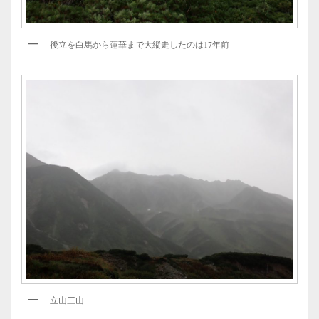
後立を白馬から蓮華まで大縦走したのは17年前
立山三山