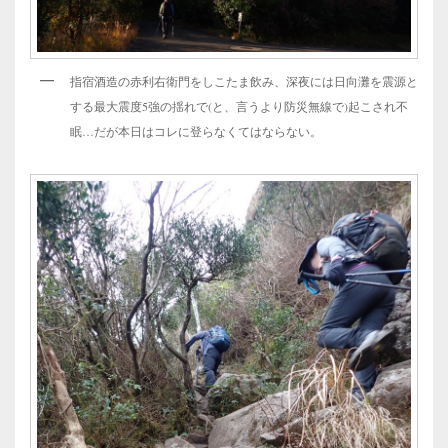
指宿酒造の赤利右衛門をしこたま飲み、深夜には日向灘を震源と
する最大震度5強の揺れで(と、言うより防災無線で)起こされ不
眠…だが本日はコレに登らなくてはならない。