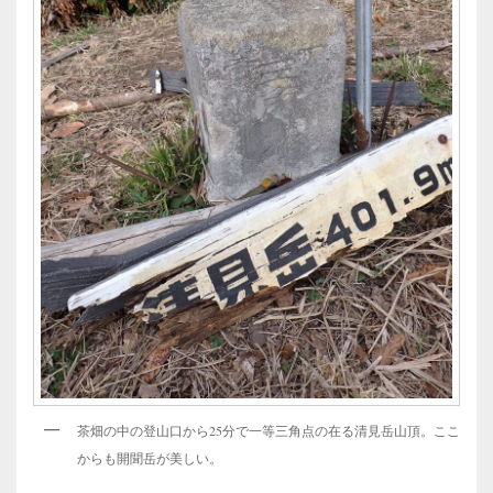
茶畑の中の登山口から25分で一等三角点の在る清見岳山頂。ここ
からも開聞岳が美しい。