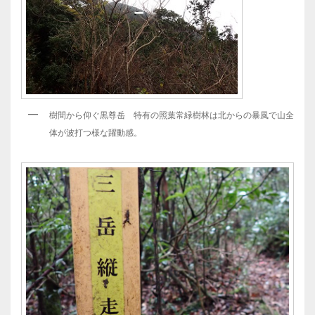
樹間から仰ぐ黒尊岳 特有の照葉常緑樹林は北からの暴風で山全
体が波打つ様な躍動感。