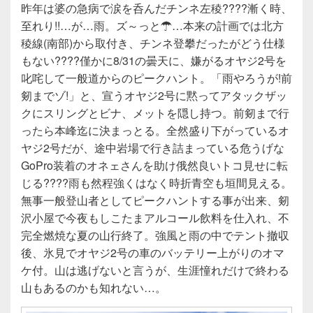
昨年は婆の急病で涙を呑んだチンネ左稜????漸く時、
至れり!!…が…雨。ズ～っと☂…本来の計画では北方
稜線(南部)から取付き、チンネ登攀だったがどう仕様
もない????僅かに8/31の曇天に、嫌がるオヤジ2号を
叱咤して一般道からのピークハント。「雨やろうが!前
剱までゾ!」と、宣うオヤジ2号に黙ってアタックザッ
クにスリングとビナ、メットを隠し持つ。前剱まで行
ったら本峰迄に決まっとる。全然盛り下がっているオ
ヤジ2号だが、途中岩場で行き詰まっている危うげな
GoPro装着のオネェさんを助け俄然良いトコ見せに転
じる????雨も然程強くはなく時折青空も垣間見える。
無事一般登山者としてピークハントする事が出来、剱
沢小屋で今夜もしこたまアルコール飲料を仕入れ、不
完全燃焼な夏の山行終了。強風と雨の中でテント撤収
後、氷見でオヤジ2号の車のバッテリー上がりのオマ
ケ付。山は逃げないと言うが、生涯憧れだけで終わる
山もあるのかも知れない…。