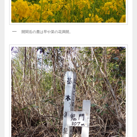
開聞岳の麓は早や菜の花満開。