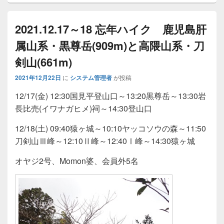
2021.12.17～18 忘年ハイク 鹿児島肝
属山系・黒尊岳(909m)と高隈山系・刀
剣山(661m)
2021年12月22日
に
システム管理者
が投稿
12/17(金) 12:30国見平登山口～13:20黒尊岳～13:30岩
長比売(イワナガヒメ)祠～14:30登山口
12/18(土) 09:40猿ヶ城～10:10ヤッコソウの森～11:50
刀剣山Ⅲ峰～12:10Ⅱ峰～12:40Ⅰ峰～14:30猿ヶ城
オヤジ2号、Momon婆、会員外5名