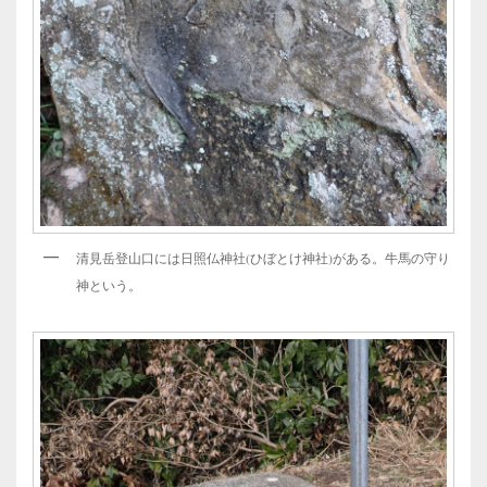
清見岳登山口には日照仏神社(ひぼとけ神社)がある。牛馬の守り
神という。