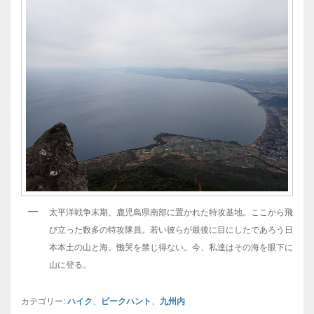
太平洋戦争末期、鹿児島県南部に置かれた特攻基地。ここから飛
び立った数多の特攻隊員。若い彼らが最後に目にしたであろう日
本本土の山と海。慟哭を禁じ得ない。今、私達はその海を眼下に
山に登る。
カテゴリー:
ハイク
、
ピークハント
、
九州内