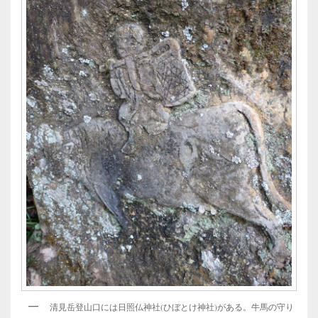
清見岳登山口には日照仏神社(ひぼとけ神社)がある。牛馬の守り