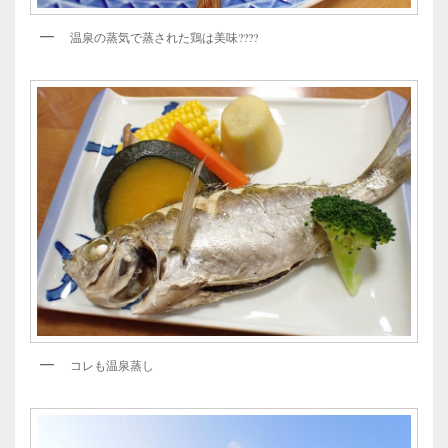
温泉の蒸気で蒸された鶏は美味????
コレも温泉蒸し