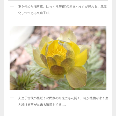
車を停めた場所迄、ゆっくり5時間の周回ハイクが終わる。廃屋
化しつつある久連子荘。
久連子古代の里近くの民家の軒先にも花開く。稀少植物が永く生
き続ける事が出来る環境を祈る…。