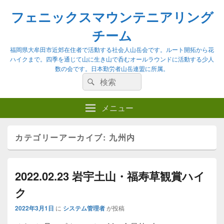
フェニックスマウンテニアリング
チーム
福岡県大牟田市近郊在住者で活動する社会人山岳会です。ルート開拓から花
ハイクまで。四季を通じて山に生き山で呑むオールラウンドに活動する少人
数の会です。日本勤労者山岳連盟に所属。
検
検
索:
索
メニュー
カテゴリーアーカイブ:
九州内
2022.02.23 岩宇土山・福寿草観賞ハイ
ク
2022年3月1日
に
システム管理者
が投稿