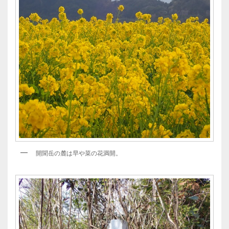
開聞岳の麓は早や菜の花満開。