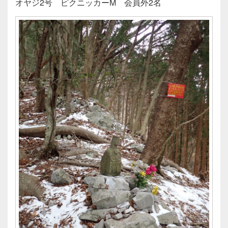
オヤジ2号 ピクニッカーM 会員外2名