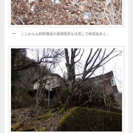
ここからも砂防堰堤の崩壊箇所を注意して林道迄歩く。