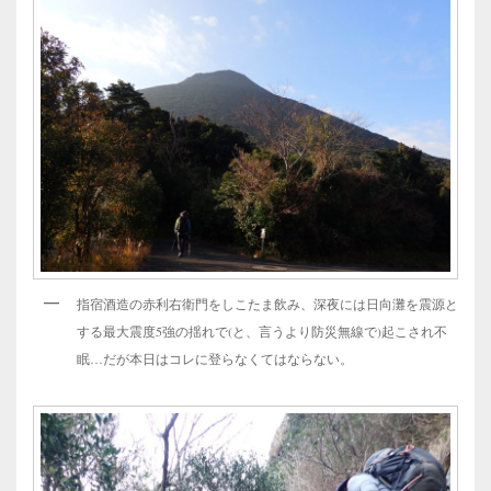
指宿酒造の赤利右衛門をしこたま飲み、深夜には日向灘を震源と
する最大震度5強の揺れで(と、言うより防災無線で)起こされ不
眠…だが本日はコレに登らなくてはならない。